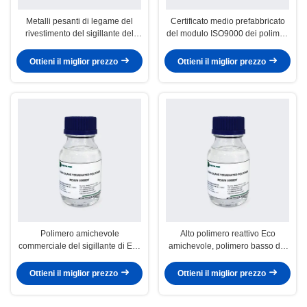
Metalli pesanti di legame del
Certificato medio prefabbricato
rivestimento del sigillante del
del modulo ISO9000 dei polimeri
polimero di misura libera reattiva
funzionali uniti del sigillante
media dell'isocianato
Ottieni il miglior prezzo
Ottieni il miglior prezzo
Polimero amichevole
Alto polimero reattivo Eco
commerciale del sigillante di Eco
amichevole, polimero basso del
inodoro per il sigillante di
sigillante del DENTE
riempimento di Gap
CILINDRICO del modulo
Ottieni il miglior prezzo
Ottieni il miglior prezzo