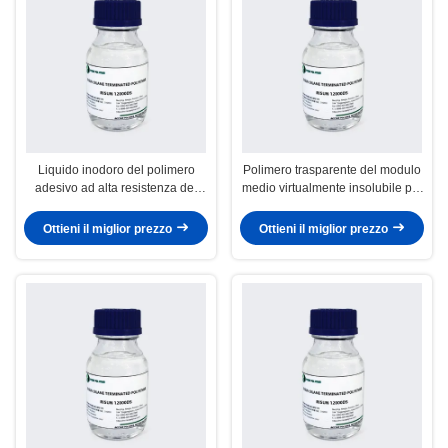
Liquido inodoro del polimero
Polimero trasparente del modulo
adesivo ad alta resistenza del
medio virtualmente insolubile per
sigillante per i pannelli di
adesivo ad alta resistenza
montaggio
Ottieni il miglior prezzo
Ottieni il miglior prezzo