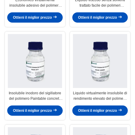
insolubile adesivo del polimero
trattato facile dei polimeri
del sigillante del pavimento di
funzionali reattivi bassi chiaro
legno per costruzione
Ottieni il miglior prezzo
Ottieni il miglior prezzo
Insolubile inodoro del sigillatore
Liquido virtualmente insolubile di
del polimero Paintable concreto
rendimento elevato del polimero
del sigillante virtualmente
trasparente unito del sigillante del
movimento
Ottieni il miglior prezzo
Ottieni il miglior prezzo