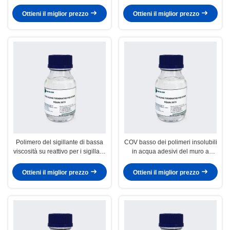
della radura Paintable del
polimero per sigillante basato
polimero
polimero
Ottieni il miglior prezzo
Ottieni il miglior prezzo
Polimero del sigillante di bassa
COV basso dei polimeri insolubili
viscosità su reattivo per i sigillanti
in acqua adesivi del muro a
della costruzione della
secco per la decorazione della
decorazione della famiglia
famiglia
Ottieni il miglior prezzo
Ottieni il miglior prezzo